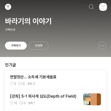
검색하기
티스토리
바라기의 이야기
구독자
0
구독하기
방명록
신고하기 레이어
열기
인기글
연말정산... 소득세 기본세율표
3
0
조회
3
[강좌] 5-1 피사계 심도(Depth of Field)
12
0
조회
1