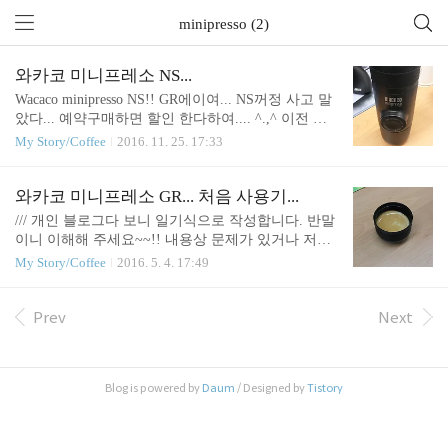
minipresso (2)
와카코 미니프레소 NS...
Wacaco minipresso NS!! GR에이여... NS꺼정 사고 말
았다... 예약구매하면 할인 한다하여.... ^.,^ 이전 글
에도 있지만... GR 은 분쇄커피 전용, CA는 카피탈리
My Story/Coffee
2016. 11. 25. 17:33
캡슐 전용, NS는 네스프레소 캡슐 전용이다.... 네스
프레소가 많이 판매가 되어서 그런지 호환 캡슐이 많
이 있다한다~ GR은 커피 한번 뽑은후 다음 잔을 위
와카코 미니프레소 GR... 처음 사용기...
해서 씻고 말리고 하는 번거로움이 있는데~ 캡슐용
/// 개인 블로그다 보니 일기식으로 작성합니다. 반말
은 그 단계가 보다 짧다... 겉 모양은 GR과 완전 동
이니 이해해 주세요~~!! 내용상 문제가 있거나 저작
일.... 커피를 넣는 부분만 구조가 다르다~ 아래 사진
권 등과 같은 문제가 있으면 댓글이나 메일 주시기
My Story/Coffee
2016. 5. 4. 17:49
처럼 캡슐을 넣고 닫기만하면 된다~ 그리고 뜨거운
바랍니다... ^^;; Wacaco minipresso GR... 아웃도어용
물을 넣고 추출~~ 오~~ GR하고 퀄리티는 동일!! 맛
에스프레소 추출기이다. 펀샵을 통해서 이런게 있다
도 나름 괜찮고~ 뒷처리도 편하다~ 그런던 중.... 두
라는 메일을 보고선 이곳저곳 관련 정보를 찾아보
Prev
Next
둥... 중국 어느 사용자가~ NS에 분쇄..
니... 카페뮤제오에서 수입 판매하는 무동력(?) 에스
프레소 머신이라는 것을 확인한지 1~2주일 정도 됐
을라나... 떡하니 내손안에 들어와있다. 미니프레소
Blog is powered by
Daum
/ Designed by
Tistory
는 두가지 타입이 존재한다. CA : 캡슐커피 전용. -->
카피탈리 시스템(?)용 캡슐 사용. GR : 분쇄커피 전
용. --> 분쇄커피를 내부 필터바스켓에 담아 추출. 커