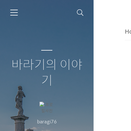
Ho
바라기의 이야
기
baragi76