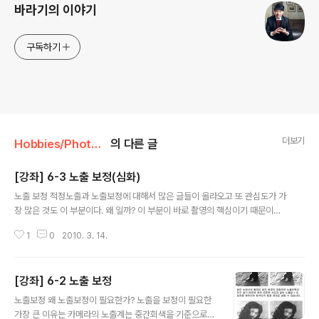
바라기의 이야기
구독하기
더보기
Hobbies/Photo & Camera
의 다른 글
[강좌] 6-3 노출 보정(심화)
글 내용
노출 보정 적정노출과 노출보정에 대해서 많은 글들이 올라오고 또 관심도가 가
장 많은 것도 이 부분이다. 왜 일까? 이 부분이 바로 촬영의 핵심이기 때문이다.
그런데 노출보정에 대해서 여전히 헷갈리는 경우가 많다. 얼핏 생각할 때는 +
1
0
2010. 3. 14.
노출보정을 해야할 것 같은데 - 노출보정이 맞다고 한다. 이렇게 노출보정 개념
이 헷갈리는 이유에 대해서 예를 들어 장황하게(?) 설명하고자 한다. 1. 반사식
노출계와 노출보정 요즈음 나오는 카메라에는 카메라에 내장된 노출계가 있어
[강좌] 6-2 노출 보정
서 자동적으로 적정한 노출을 결정해 준다. 그래서 별 생각없이 조리개 우선 자
글 내용
동노출 모드로 사진을 찍어도 비교적 노출이 맞아진 사진들을 얻을 수 있다. 하
노출보정 왜 노출보정이 필요한가? 노출을 보정이 필요한
지만 직사광선이 내리쬐는 해변에서 사진을 찍는다거나 흰 대리석 조각을 배경
가장 큰 이유는 카메라의 노출계는 중간회색을 기준으로