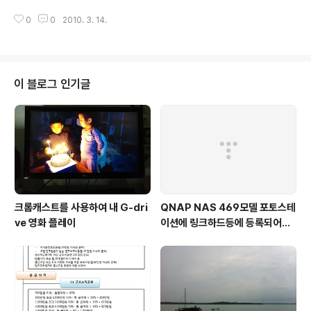
으로 사진을 찍을 때..
노출을 측정하는데 반해 피사체는 중간회색이 아니기 때문
0
0
2010. 3. 14.
이다 즉 피사체의 밝기가 중간회색보다 어둡거나 밝을 때
에는 그에 맞는 색 표현을 위해 노출을 조정해 줘야 한다.
다시말하면 노출보정은 최근의 35mm 카메라에는 자동노
출기구가 보편적으로 내장되어 있으며 이는 평균적인 상황
에 맞추어 적당한 셔터속도와 조리개 값을 자동으로 제공
이 블로그 인기글
해주는 장치이기 때문에 역광이나 설경 등의 비일상적인
상황에서는 사진가의 판단에 따라 기계가 지시하는 노출치
에 의존 하지 않고 노출 보정 다이얼 등을 움직여 노출량을
변화시켜야 합니다. 이와같이 적당한 노출을 위하여 사진
가가 임의대로 노출과다(+0.5, +1, +1.5, +2..
크롬캐스트를 사용하여 내 G-dri
QNAP NAS 469모델 포토스테
ve 영화 플레이
이션에 링크하드등에 등록되어진
이미지 폴더를 보여지도록 하기...